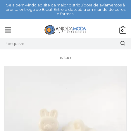
Seja bem-vindo ao site da maior distribuidora de aviamentos à
pronta entrega do Brasil. Entre e descubra um mundo de cores
e formas!
Mudar
0
navegação
INÍCIO