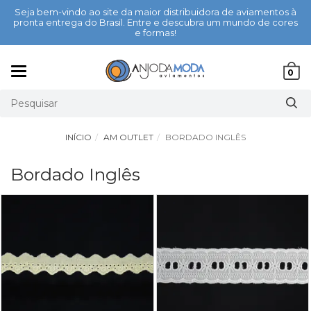
Seja bem-vindo ao site da maior distribuidora de aviamentos à
pronta entrega do Brasil. Entre e descubra um mundo de cores
e formas!
Mudar
0
navegação
INÍCIO
AM OUTLET
BORDADO INGLÊS
Bordado Inglês