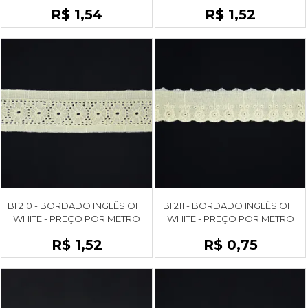
R$ 1,54
R$ 1,52
BI 210 - BORDADO INGLÊS OFF
BI 211 - BORDADO INGLÊS OFF
WHITE - PREÇO POR METRO
WHITE - PREÇO POR METRO
R$ 1,52
R$ 0,75