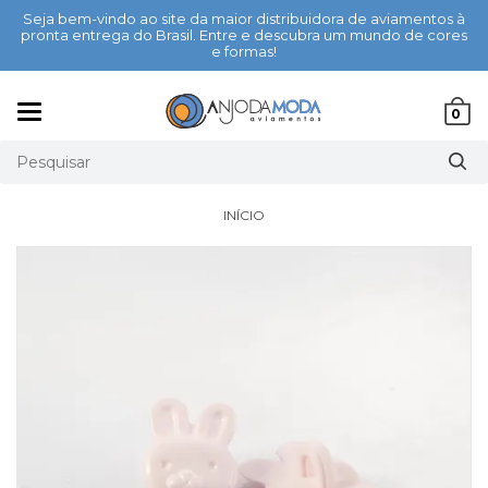
Seja bem-vindo ao site da maior distribuidora de aviamentos à
pronta entrega do Brasil. Entre e descubra um mundo de cores
e formas!
Mudar
0
navegação
INÍCIO