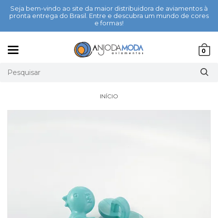
Seja bem-vindo ao site da maior distribuidora de aviamentos à
pronta entrega do Brasil. Entre e descubra um mundo de cores
e formas!
Mudar
0
navegação
INÍCIO