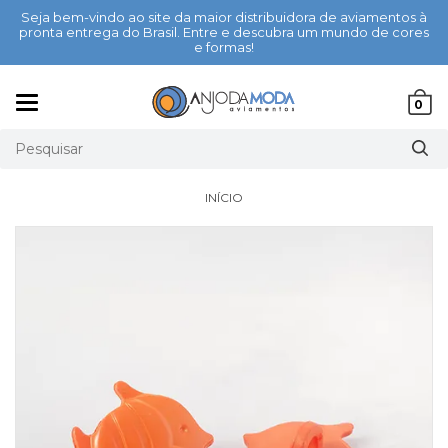
Seja bem-vindo ao site da maior distribuidora de aviamentos à
pronta entrega do Brasil. Entre e descubra um mundo de cores
e formas!
Mudar
0
navegação
INÍCIO