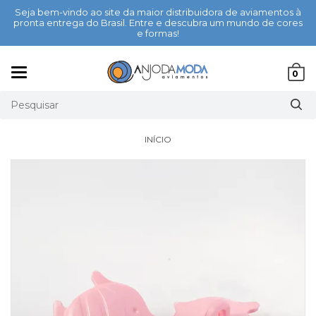
Seja bem-vindo ao site da maior distribuidora de aviamentos à
pronta entrega do Brasil. Entre e descubra um mundo de cores
e formas!
Mudar
0
navegação
INÍCIO