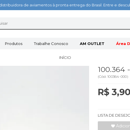
distribuidora de aviamentos à pronta entrega do Brasil. Entre e des
Produtos
Trabalhe Conosco
AM OUTLET
Área D
INÍCIO
100.364
(
Cód.
100364-000
)
R$ 3,9
LISTA DE DESEJ
Adicio