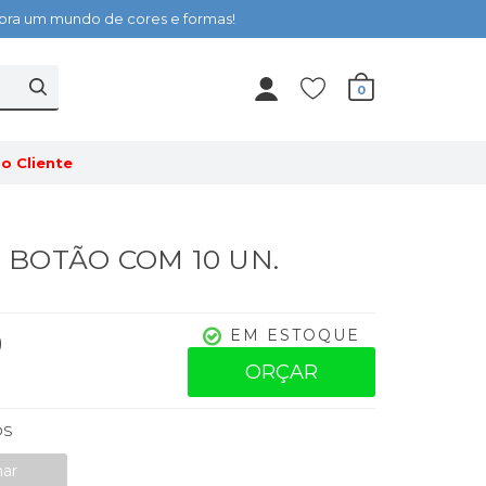
cubra um mundo de cores e formas!
0
o Cliente
 - BOTÃO COM 10 UN.
0
EM ESTOQUE
ORÇAR
OS
nar