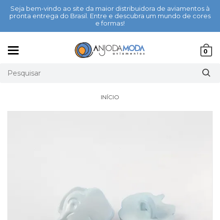
Seja bem-vindo ao site da maior distribuidora de aviamentos à
pronta entrega do Brasil. Entre e descubra um mundo de cores
e formas!
Mudar
0
navegação
INÍCIO