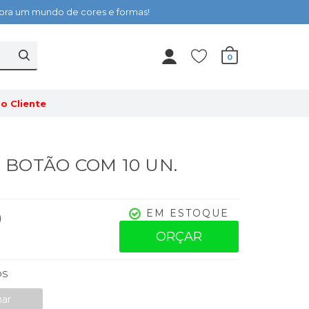
cubra um mundo de cores e formas!
0
o Cliente
 - BOTÃO COM 10 UN.
0
EM ESTOQUE
ORÇAR
OS
nar