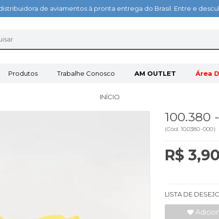
distribuidora de aviamentos à pronta entrega do Brasil. Entre e des
Produtos
Trabalhe Conosco
AM OUTLET
Área D
INÍCIO
100.380
(
Cód.
100380-000
)
R$ 3,9
LISTA DE DESEJ
Adicio