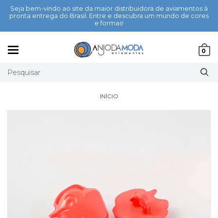
Seja bem-vindo ao site da maior distribuidora de aviamentos à
pronta entrega do Brasil. Entre e descubra um mundo de cores
e formas!
Mudar
0
navegação
INÍCIO