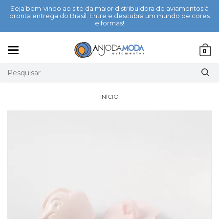
Seja bem-vindo ao site da maior distribuidora de aviamentos à
pronta entrega do Brasil. Entre e descubra um mundo de cores
e formas!
Mudar
0
navegação
INÍCIO