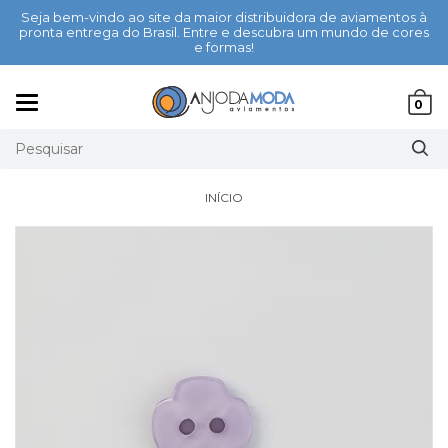
Seja bem-vindo ao site da maior distribuidora de aviamentos à
pronta entrega do Brasil. Entre e descubra um mundo de cores
e formas!
Mudar
0
navegação
INÍCIO