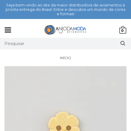
Seja bem-vindo ao site da maior distribuidora de aviamentos à
pronta entrega do Brasil. Entre e descubra um mundo de cores
e formas!
Mudar
0
navegação
INÍCIO