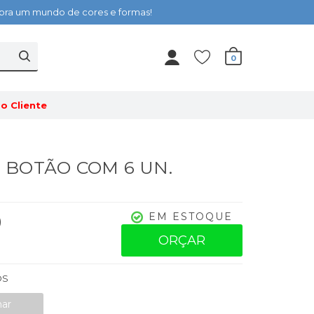
cubra um mundo de cores e formas!
0
o Cliente
 - BOTÃO COM 6 UN.
0
EM ESTOQUE
ORÇAR
OS
nar