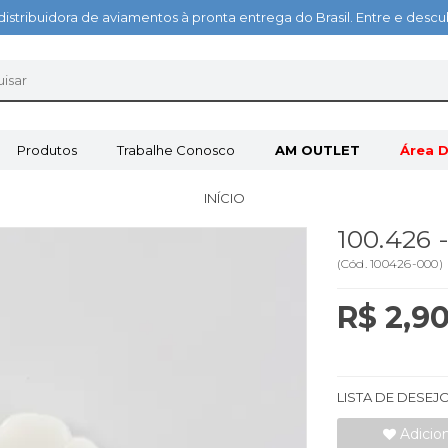
distribuidora de aviamentos à pronta entrega do Brasil. Entre e des
Produtos
Trabalhe Conosco
AM OUTLET
Área D
INÍCIO
100.426
(
Cód.
100426-000
)
R$ 2,9
LISTA DE DESEJ
Adicio