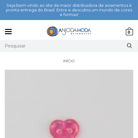
Seja bem-vindo ao site da maior distribuidora de aviamentos à
pronta entrega do Brasil. Entre e descubra um mundo de cores
e formas!
Mudar
0
navegação
INÍCIO