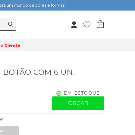
cubra um mundo de cores e formas!
0
o Cliente
 - BOTÃO COM 6 UN.
0
EM ESTOQUE
ORÇAR
OS
nar