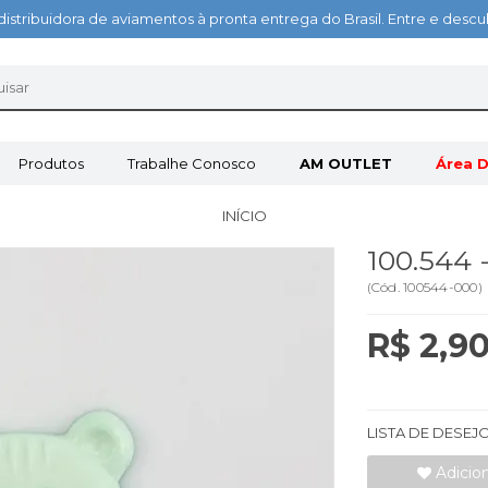
distribuidora de aviamentos à pronta entrega do Brasil. Entre e des
Produtos
Trabalhe Conosco
AM OUTLET
Área D
INÍCIO
100.544
(
Cód.
100544-000
)
R$ 2,9
LISTA DE DESEJ
Adicio