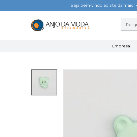
Seja bem-vindo ao site da maior 
Empresa