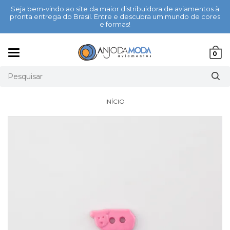
Seja bem-vindo ao site da maior distribuidora de aviamentos à
pronta entrega do Brasil. Entre e descubra um mundo de cores
e formas!
Mudar
0
navegação
INÍCIO