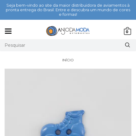
Seja bem-vindo ao site da maior distribuidora de aviamentos à
pronta entrega do Brasil. Entre e descubra um mundo de cores
e formas!
Mudar
0
navegação
INÍCIO