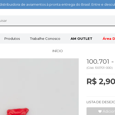
distribuidora de aviamentos à pronta entrega do Brasil. Entre e des
Produtos
Trabalhe Conosco
AM OUTLET
Área D
INÍCIO
100.701
(
Cód.
100701-000
)
R$ 2,9
LISTA DE DESEJ
Adicio