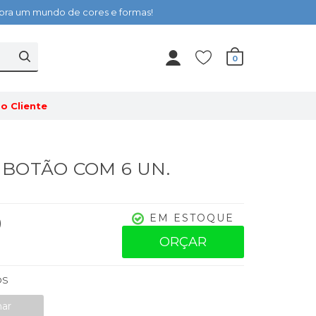
cubra um mundo de cores e formas!
0
o Cliente
 - BOTÃO COM 6 UN.
0
EM ESTOQUE
ORÇAR
OS
nar