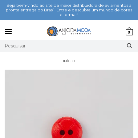
Seja bem-vindo ao site da maior distribuidora de aviamentos à
pronta entrega do Brasil. Entre e descubra um mundo de cores
e formas!
Mudar
0
navegação
INÍCIO