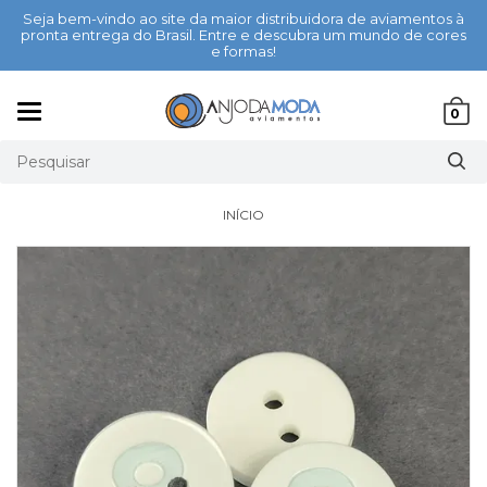
Seja bem-vindo ao site da maior distribuidora de aviamentos à
pronta entrega do Brasil. Entre e descubra um mundo de cores
e formas!
Mudar
0
navegação
INÍCIO