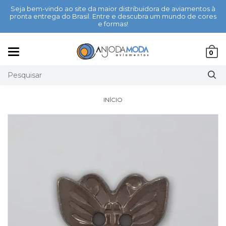
Seja bem-vindo ao site da maior distribuidora de aviamentos à
pronta entrega do Brasil. Entre e descubra um mundo de cores
e formas!
Mudar
0
navegação
INÍCIO