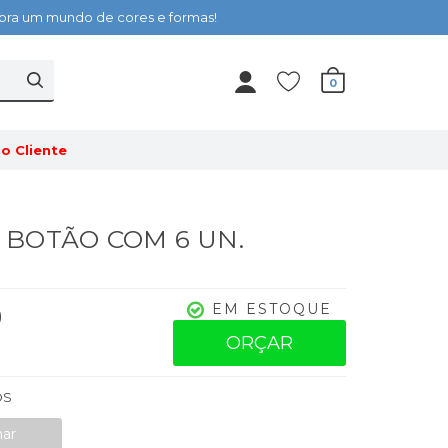
cubra um mundo de cores e formas!
0
o Cliente
 - BOTÃO COM 6 UN.
0
EM ESTOQUE
ORÇAR
OS
nar