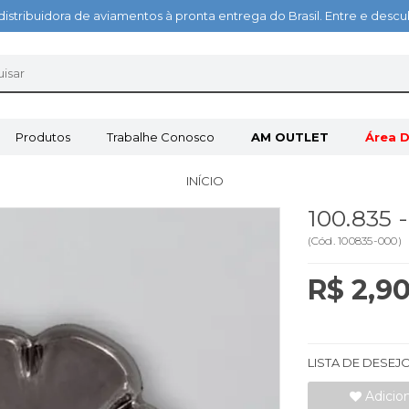
distribuidora de aviamentos à pronta entrega do Brasil. Entre e des
Produtos
Trabalhe Conosco
AM OUTLET
Área D
INÍCIO
100.835
(
Cód.
100835-000
)
R$ 2,9
LISTA DE DESEJ
Adicio