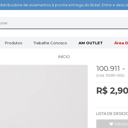
distribuidora de aviamentos à pronta entrega do Brasil. Entre e des
Produtos
Trabalhe Conosco
AM OUTLET
Área D
INÍCIO
100.911 
(
Cód.
100911-000
)
R$ 2,9
LISTA DE DESEJ
Adicio