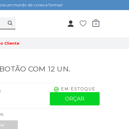
cubra um mundo de cores e formas!
0
o Cliente
- BOTÃO COM 12 UN.
0
EM ESTOQUE
ORÇAR
OS
nar