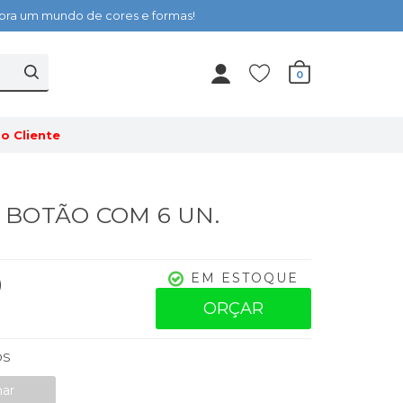
cubra um mundo de cores e formas!
0
o Cliente
 - BOTÃO COM 6 UN.
0
EM ESTOQUE
ORÇAR
OS
nar