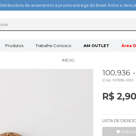
distribuidora de aviamentos à pronta entrega do Brasil. Entre e des
Produtos
Trabalhe Conosco
AM OUTLET
Área D
INÍCIO
100.936
(
Cód.
100936-000
)
R$ 2,9
LISTA DE DESEJ
Adicio