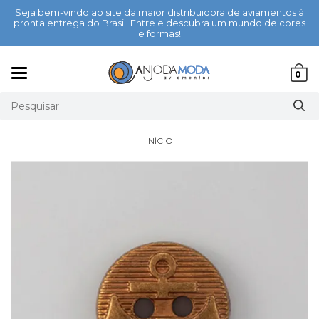
Seja bem-vindo ao site da maior distribuidora de aviamentos à
pronta entrega do Brasil. Entre e descubra um mundo de cores
e formas!
Mudar
0
navegação
INÍCIO