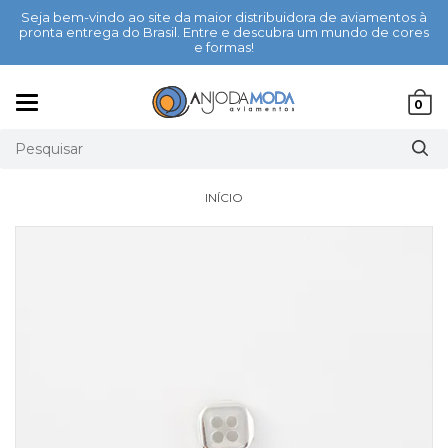
Seja bem-vindo ao site da maior distribuidora de aviamentos à
pronta entrega do Brasil. Entre e descubra um mundo de cores
e formas!
Mudar
0
navegação
INÍCIO