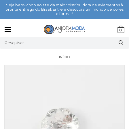
Seja bem-vindo ao site da maior distribuidora de aviamentos à
pronta entrega do Brasil. Entre e descubra um mundo de cores
e formas!
Mudar
0
navegação
INÍCIO