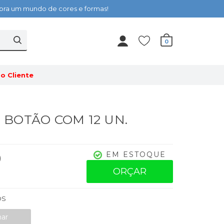
cubra um mundo de cores e formas!
0
o Cliente
 - BOTÃO COM 12 UN.
0
EM ESTOQUE
ORÇAR
OS
nar