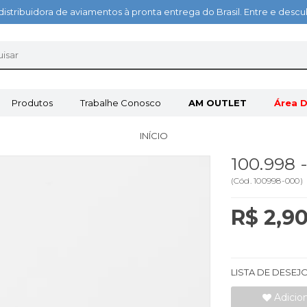
distribuidora de aviamentos à pronta entrega do Brasil. Entre e des
Produtos
Trabalhe Conosco
AM OUTLET
Área D
INÍCIO
100.998
(
Cód.
100998-000
)
R$ 2,9
LISTA DE DESEJ
Adicio