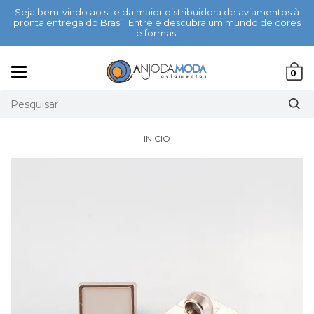
Seja bem-vindo ao site da maior distribuidora de aviamentos à
pronta entrega do Brasil. Entre e descubra um mundo de cores
e formas!
Mudar
0
navegação
INÍCIO