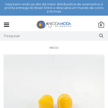
Seja bem-vindo ao site da maior distribuidora de aviamentos à
pronta entrega do Brasil. Entre e descubra um mundo de cores
e formas!
Mudar
0
navegação
INÍCIO