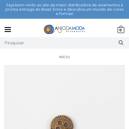
Seja bem-vindo ao site da maior distribuidora de aviamentos à
pronta entrega do Brasil. Entre e descubra um mundo de cores
e formas!
Mudar
0
navegação
INÍCIO