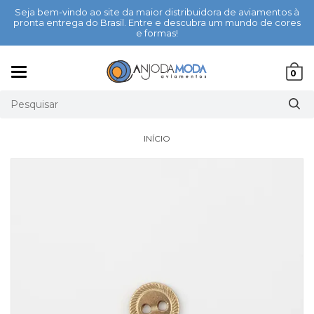
Seja bem-vindo ao site da maior distribuidora de aviamentos à
pronta entrega do Brasil. Entre e descubra um mundo de cores
e formas!
Mudar
0
navegação
INÍCIO