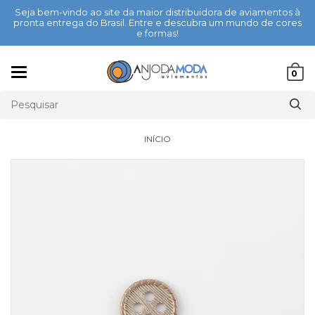
Seja bem-vindo ao site da maior distribuidora de aviamentos à
pronta entrega do Brasil. Entre e descubra um mundo de cores
e formas!
Mudar
0
navegação
INÍCIO