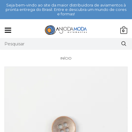
Seja bem-vindo ao site da maior distribuidora de aviamentos à
pronta entrega do Brasil. Entre e descubra um mundo de cores
e formas!
Mudar
0
navegação
INÍCIO