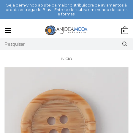
Seja bem-vindo ao site da maior distribuidora de aviamentos à
pronta entrega do Brasil. Entre e descubra um mundo de cores
e formas!
Mudar
0
navegação
INÍCIO