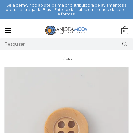
Seja bem-vindo ao site da maior distribuidora de aviamentos à
pronta entrega do Brasil. Entre e descubra um mundo de cores
e formas!
Mudar
0
navegação
INÍCIO