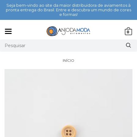
Seja bem-vindo ao site da maior distribuidora de aviamentos à
pronta entrega do Brasil. Entre e descubra um mundo de cores
e formas!
Mudar
0
navegação
INÍCIO