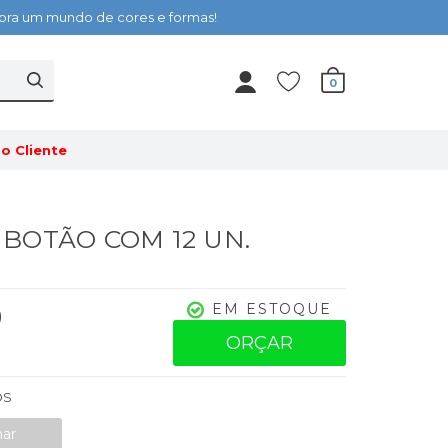
cubra um mundo de cores e formas!
0
o Cliente
- BOTÃO COM 12 UN.
0
EM ESTOQUE
ORÇAR
OS
nar