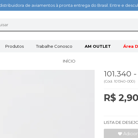
distribuidora de aviamentos à pronta entrega do Brasil. Entre e des
Produtos
Trabalhe Conosco
AM OUTLET
Área D
INÍCIO
101.340 
(
Cód.
101340-000
)
R$ 2,9
LISTA DE DESEJ
Adicio