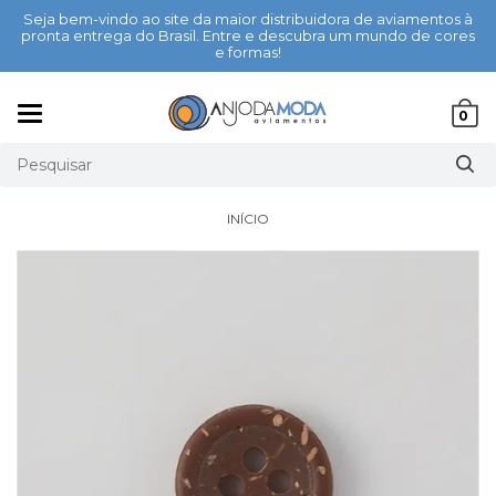
Seja bem-vindo ao site da maior distribuidora de aviamentos à
pronta entrega do Brasil. Entre e descubra um mundo de cores
e formas!
Mudar
0
navegação
INÍCIO