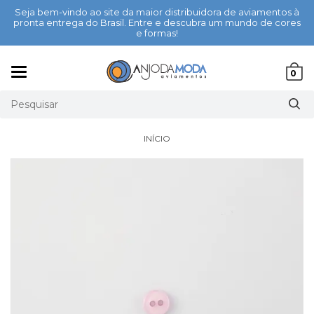
Seja bem-vindo ao site da maior distribuidora de aviamentos à
pronta entrega do Brasil. Entre e descubra um mundo de cores
e formas!
Mudar
0
navegação
INÍCIO