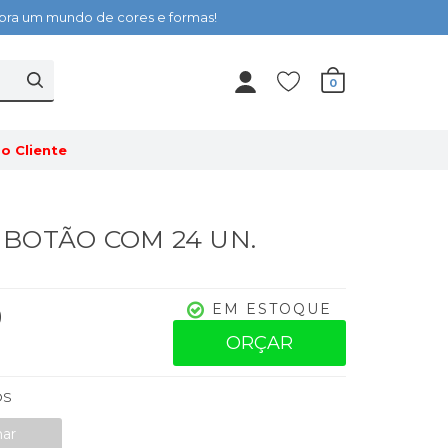
cubra um mundo de cores e formas!
0
o Cliente
 - BOTÃO COM 24 UN.
0
EM ESTOQUE
ORÇAR
OS
nar