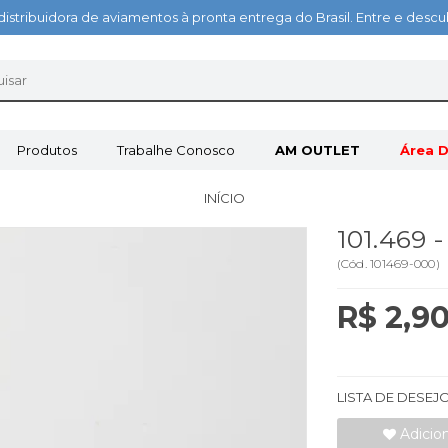
distribuidora de aviamentos à pronta entrega do Brasil. Entre e des
Produtos
Trabalhe Conosco
AM OUTLET
Área D
INÍCIO
101.469
(
Cód.
101469-000
)
R$ 2,9
LISTA DE DESEJ
Adicio