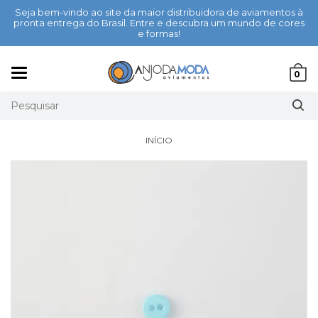
Seja bem-vindo ao site da maior distribuidora de aviamentos à
pronta entrega do Brasil. Entre e descubra um mundo de cores
e formas!
Mudar
0
navegação
INÍCIO