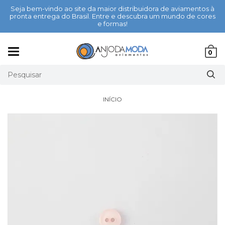
Seja bem-vindo ao site da maior distribuidora de aviamentos à
pronta entrega do Brasil. Entre e descubra um mundo de cores
e formas!
Mudar
0
navegação
INÍCIO