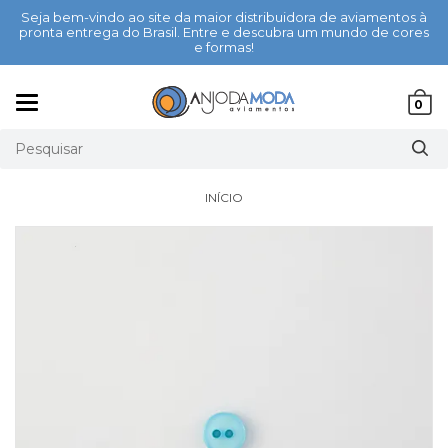
Seja bem-vindo ao site da maior distribuidora de aviamentos à
pronta entrega do Brasil. Entre e descubra um mundo de cores
e formas!
Mudar
0
navegação
INÍCIO