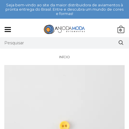
Seja bem-vindo ao site da maior distribuidora de aviamentos à
pronta entrega do Brasil. Entre e descubra um mundo de cores
e formas!
Mudar
0
navegação
INÍCIO