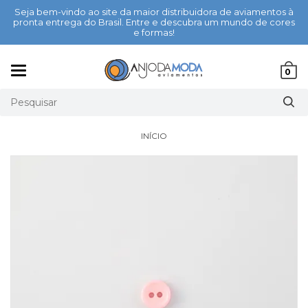
Seja bem-vindo ao site da maior distribuidora de aviamentos à
pronta entrega do Brasil. Entre e descubra um mundo de cores
e formas!
Mudar
0
navegação
INÍCIO