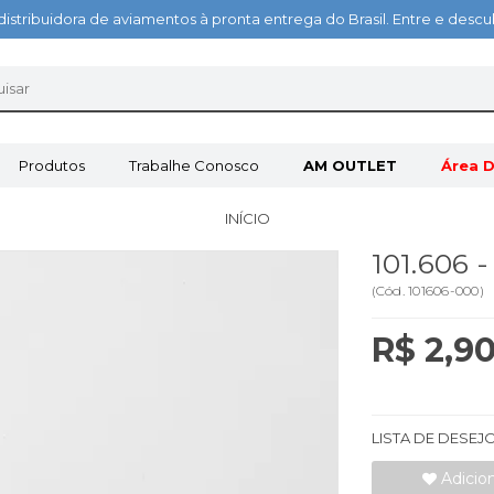
distribuidora de aviamentos à pronta entrega do Brasil. Entre e des
Produtos
Trabalhe Conosco
AM OUTLET
Área D
INÍCIO
101.606
(
Cód.
101606-000
)
R$ 2,9
LISTA DE DESEJ
Adicio