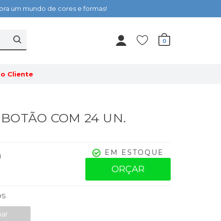
cubra um mundo de cores e formas!
0
o Cliente
 - BOTÃO COM 24 UN.
0
EM ESTOQUE
ORÇAR
OS
nar