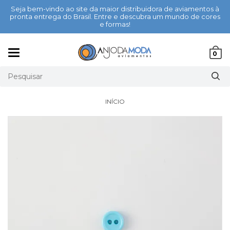
Seja bem-vindo ao site da maior distribuidora de aviamentos à
pronta entrega do Brasil. Entre e descubra um mundo de cores
e formas!
Mudar
0
navegação
INÍCIO