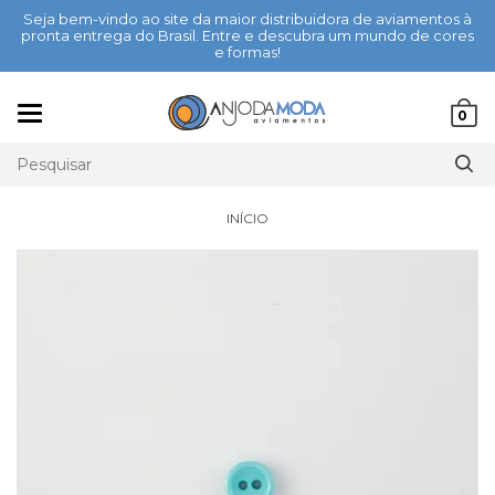
Seja bem-vindo ao site da maior distribuidora de aviamentos à
pronta entrega do Brasil. Entre e descubra um mundo de cores
e formas!
Mudar
0
navegação
INÍCIO